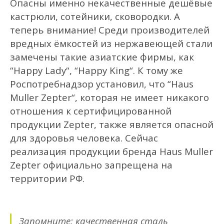
Опасн
ы
именно некачественные дешёвые
кастрюли, сотейники, сковородки.
А
теперь внимание!
С
реди
производител
ей
вредн
ых ёмкостей
из нержавеющей стали
замечены
такие азиатские фирмы, как
“
Happy
Lady
“, “
Happy
King
“
.
К тому же
Роспотребнадзор установил, что “
Haus
Muller
Zepter
“,
которая не
име
ет
никакого
отношения к
сертифицированной
п
родукции
Zepter
, также является опасной
для здоровья человека. Сейчас
реализация продукции бренда
Haus
Muller
Zepter
официально запрещена на
территории РФ.
Запомните: качественная сталь