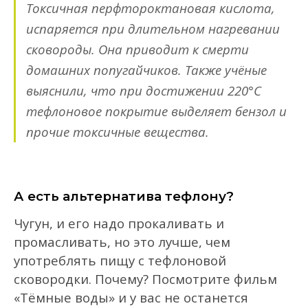
Токсичная
перфтороктановая
кислота,
испаряется при
длительном
нагревании
сковороды. Она
приводит к смерти
домашних попугайчиков. Также учёные
выяснили, что при
достижении
220
°С
тефлоновое покрытие выделяет бензол и
прочие
токсичные
вещества.
А есть альтернатива тефлону?
Чугун, и
его
н
адо
прокаливать и
промасливать, но это лучше, чем
употреблять
пищу
с тефлоновой
сковородки. Почему? Посмотрите фильм
«Тёмные воды» и у вас не останется