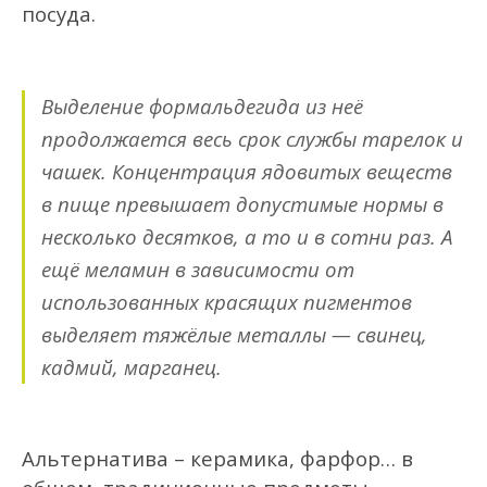
посуда.
Выделение формальдегид
а
из неё
продолжается
весь срок службы тарелок и
чашек
. Концентрация
ядовитых
веществ
в пище превышает допустимые нормы в
несколько десятков
, а
то
и в со
тни
раз. А
ещё меламин в зависимости от
использованных крас
ящих пигментов
выделяет тяжёлые металлы — свинец,
кадмий, марганец.
Альтернатива – керамика, фарфор… в