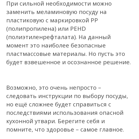
При сильной необходимости можно
заменить меламиновую посуду на
пластиковую с маркировкой
PP
(полипропилена)
или
PEHD
(
полиэтиленрефталата
).
На данный
момент это наиболее безопасные
пластмассовые материалы. Н
о пусть это
будет взвешенн
ое
и осознанн
ое решение.
Возможно, это очень непросто –
следовать инструкции по выбору посуды,
но ещё сложнее будет справит
ь
ся с
последствиями использования опасной
кухонной утвари. Берегите себя и
помните, что здоровье – самое главное.