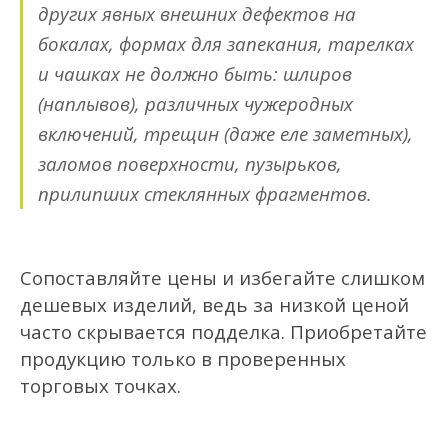
других
явных
внешних дефектов
на
бокалах, формах для запекания, тарелках
и чашках
не должно быть:
шлиров
(
наплывов
),
различных чужеродных
включений
,
трещин
(даже еле заметных)
,
заломов
поверхности
,
пузыр
ьков
,
прилипших стеклянных
фрагментов
.
Сопоставляйте цены и избегайте слишком
дешевых изделий, ведь за низкой ценой
часто скрывается подделка.
Приобретайте
продукцию только в проверенных
торговых точках.