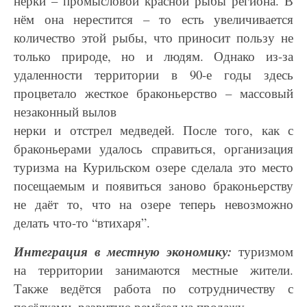
нерки
– промысловой красной рыбы региона. В
нём она нерестится – то есть увеличивается
количество
этой рыбы, что приносит пользу не
только природе, но и людям. Однако из-за
удаленности
территории в 90-е годы здесь
процветало жесткое браконьерство – массовый
незаконный вылов
нерки и отстрел медведей. После того, как с
браконьерами удалось справиться, организация
туризма на Курильском озере сделала это место
посещаемым и появиться заново браконьерству
не даёт то, что на озере теперь невозможно
делать что-то “втихаря”.
Интеграция в местную экономику:
туризмом
на территории занимаются местные жители.
Также
ведётся работа по сотрудничеству с
посёлками, развитию ремёсел на продажу.