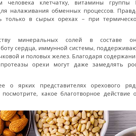
м человека клетчатку, витамины группы 
для налаживания обменных процессов. Правд
ь только в сырых орехах – при термическ
еству минеральных солей в составе о
боту сердца, иммунной системы, поддержива
чковой и половых желез. Благодаря содержан
 протеазы орехи могут даже замедлять ро
е о ярких представителях орехового ряд
посмотрите, какое благотворное действие 