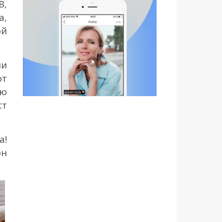
В,
а,
ой
ни
ют
ию
ст
а!
он