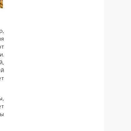
р,
ля
от
и.
й,
ий
ет
ы,
ет
ты