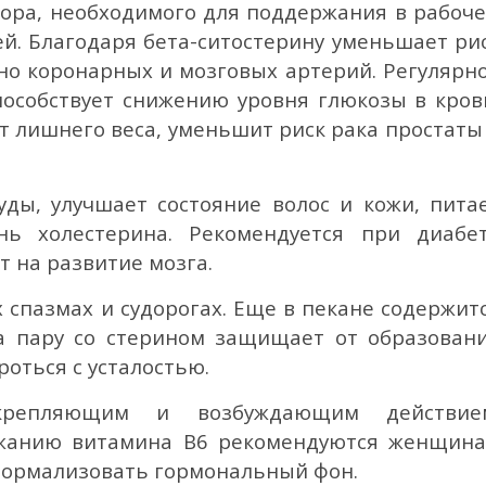
ора, необходимого для поддержания в рабоч
ей. Благодаря бета-ситостерину уменьшает ри
но коронарных и мозговых артерий. Регулярн
пособствует снижению уровня глюкозы в кров
т лишнего веса, уменьшит риск рака простаты
уды, улучшает состояние волос и кожи, пита
нь холестерина. Рекомендуется при диабе
т на развитие мозга.
 спазмах и судорогах. Еще в пекане содержит
а пару со стерином защищает от образован
роться с усталостью.
крепляющим и возбуждающим действие
жанию витамина В6 рекомендуются женщин
нормализовать гормональный фон.