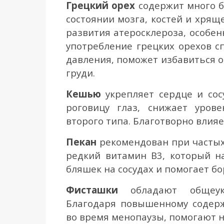
Грецкий орех
содержит много б
состоянии мозга, костей и хрящ
развития атеросклероза, особен
употребление грецких орехов с
давления, поможет избавиться о
груди.
Кешью
укрепляет сердце и сос
роговицу глаз, снижает урове
второго типа. Благотворно влияе
Пекан
р
екомендован при частых
редкий витамин В3, который н
бляшек на сосудах и помогает бо
Фисташки
о
бладают общеу
Благодаря повышенному содер
во время менопаузы, помогают 