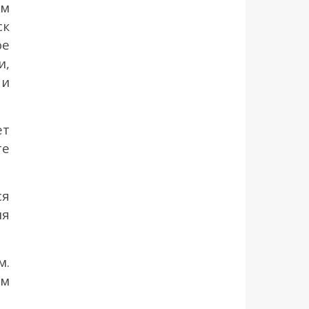
ем
ск
ое
и,
 и
ет
те
ся
ия
м.
ам