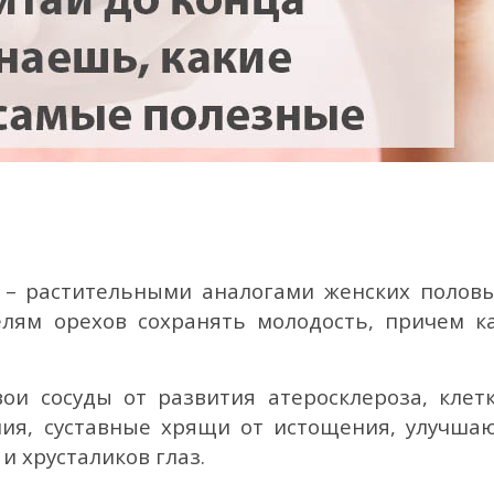
 – растительными аналогами женских полов
елям орехов сохранять молодость, причем к
и сосуды от развития атеросклероза, клет
ия, суставные хрящи от истощения, улучша
и хрусталиков глаз.