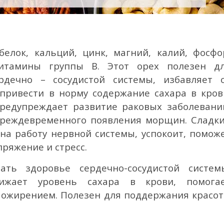
белок, кальций, цинк, магний, калий, фосфо
итамины группы B. Этот орех полезен д
рдечно – сосудистой системы, избавляет 
привести в норму содержание сахара в кров
предупреждает развитие раковых заболевани
 преждевременного появления морщин. Сладк
на работу нервной системы, успокоит, помож
пряжение и стресс.
ать здоровье сердечно-сосудистой систем
нижает уровень сахара в крови, помога
с ожирением. Полезен для поддержания красо