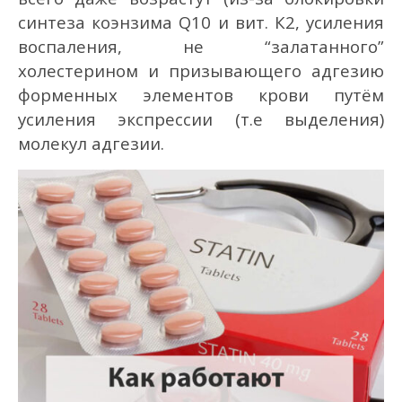
синтеза коэнзима Q10 и вит. К2, усиления
воспаления, не “залатанного”
холестерином и призывающего адгезию
форменных элементов крови путём
усиления экспрессии (т.е выделения)
молекул адгезии.