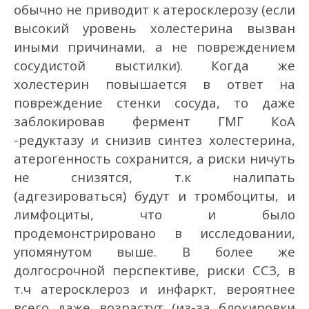
обычно не приводит к атеросклерозу (если
высокий уровень холестерина вызван
иными причинами, а не повреждением
сосудистой выстилки). Когда же
холестерин повышается в ответ на
повреждение стенки сосуда, то даже
заблокировав фермент ГМГ КоА
-редуктазу и снизив синтез холестерина,
атерогенность сохранится, а риски ничуть
не снизятся, т.к налипать
(адгезироваться) будут и тромбоциты, и
лимфоциты, что и было
продемонстрировано в исследовании,
упомянутом выше. В более же
долгосрочной перспективе, риски ССЗ, в
т.ч атеросклероз и инфаркт, вероятнее
всего даже возрастут (из-за блокировки