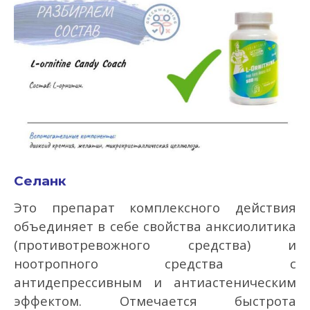
Селанк
Это препарат комплексного действия
объединяет в себе свойства анксиолитика
(противотревожного средства) и
ноотропного средства с
антидепрессивным и антиастеническим
эффектом. Отмечается быстрота