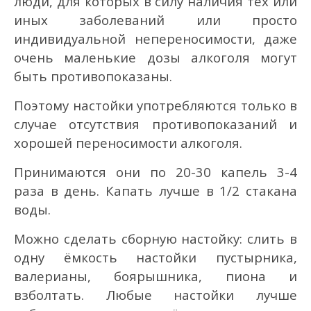
люди, для которых в силу наличия тех или
иных заболеваний или просто
индивидуальной непереносимости, даже
очень маленькие дозы алкоголя могут
быть противопоказаны.
Поэтому настойки употребляются только в
случае отсутствия противопоказаний и
хорошей переносимости алкоголя.
Принимаются они по 20-30 капель 3-4
раза в день. Капать лучше в 1/2 стакана
воды.
Можно сделать сборную настойку: слить в
одну ёмкость настойки пустырника,
валерианы, боярышника, пиона и
взболтать. Любые настойки лучше