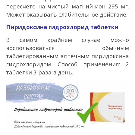
пересчете на чистый магний-ион 295 мг.
Может оказывать слабительное действие.
Пиридоксина гидрохлорид таблетки
В самом крайнем случае можно
воспользоваться обычным
таблетированным аптечным пиридоксина
гидрохлоридом. Способ применения: 2
таблетки 3 раза в день.