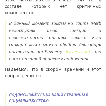
составе которых нет критичных
компонентов.
В данный момент заказы на сайте iHerb
недоступны из-за санкций и
невозможности оплаты заказа. Если
санкции легко можно обойти благодаря
инструкции от Boxberry
delivery_guid
, то
вот с оплатой придется подождать.
Надеемся, что в скором времени и этот
вопрос решится.
ПОДПИСЫВАЙТЕСЬ НА НАШИ СТРАНИЦЫ В
СОЦИАЛЬНЫХ СЕТЯХ: