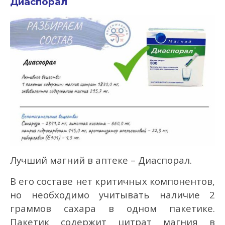
Диаспорал
Лучший магний в аптеке – Диаспорал.
В его составе нет критичных компонентов,
но необходимо учитывать наличие 2
граммов сахара в одном пакетике.
Пакетик содержит цитрат магния в