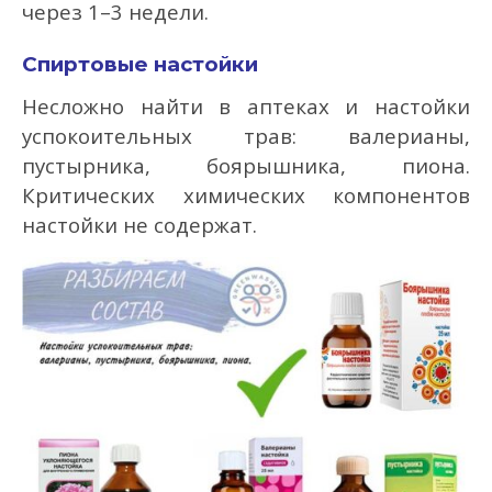
через 1–3 недели.
Спиртовые настойки
Несложно найти в аптеках и настойки
успокоительных трав: валерианы,
пустырника, боярышника, пиона.
Критических химических компонентов
настойки не содержат.