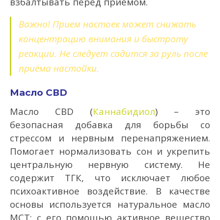
взбалтывать перед приёмом.
Важно! Прием настоек может снижать
концентрацию внимания и быстроту
реакции. Не следует садится за руль после
приёма настойки.
Масло СВD
Масло CBD (
Каннабидиол
) – это
безопасная добавка для борьбы со
стрессом и нервным перенапряжением.
Помогает нормализовать сон и укрепить
центральную нервную систему. Не
содержит ТГК, что исключает любое
психоактивное воздействие.
В качестве
основы используется натуральное масло
МСТ: с его помощью активное вещество