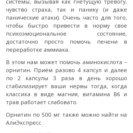
системы, вызывая как гнетущую тревогу,
чувство страха, так и панику (и даже
панические атаки). Очень часто для того,
чтобы быстро привести в норму свое
психоэмоциональное состояние,
достаточно просто помочь печени в
переработке аммиака.
В этом нам может помочь аминокислота –
орнитин. Приём разово 4 капсул и далее
по 2 капсулы 3 раза в день хорошо
стабилизирует ваши нервы тогда, когда
классика в виде магния, витамина В6 и
трав работает слабовато.
Орнитин по 500 мг также можно найти на
АлиЭкспресс .