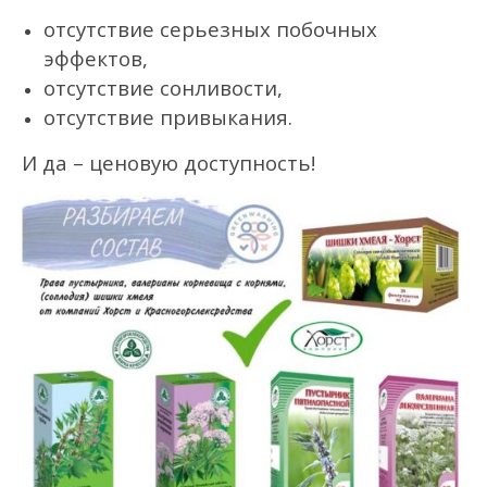
отсутствие серьезных побочных
эффектов,
отсутствие сонливости,
отсутствие привыкания.
И да – ценовую доступность!