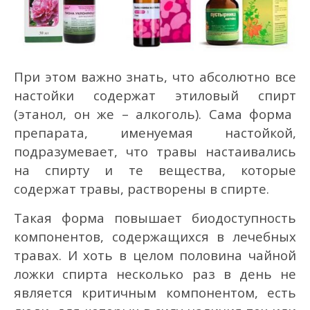
При этом важно знать, что абсолютно все
настойки содержат
этиловый спирт
(этанол, он же – алкоголь). Сама форма
препарата, именуемая настойкой,
подразумевает, что травы настаивались
на спирту и те вещества, которые
содержат травы, растворены в спирте.
Такая форма повышает биодоступность
компонентов, содержащихся в лечебных
травах. И хоть в целом половина чайной
ложки спирта несколько раз в день не
является критичным компонентом, есть