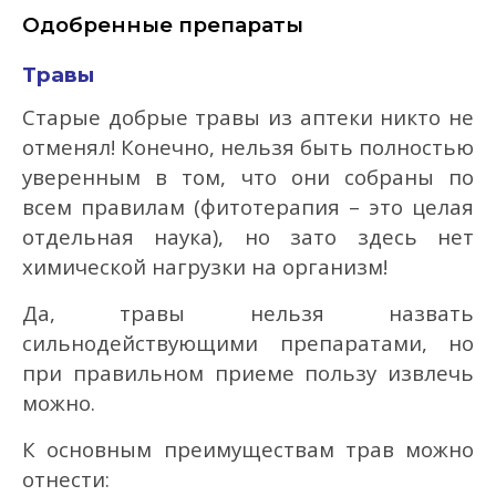
Одобренные препараты
Травы
Старые добрые травы из аптеки никто не
отменял! Конечно, нельзя быть полностью
уверенным в том, что они собраны по
всем правилам (фитотерапия – это целая
отдельная наука), но зато здесь нет
химической нагрузки на организм!
Да, травы нельзя назвать
сильнодействующими препаратами, но
при правильном приеме пользу извлечь
можно.
К основным преимуществам трав можно
отнести: