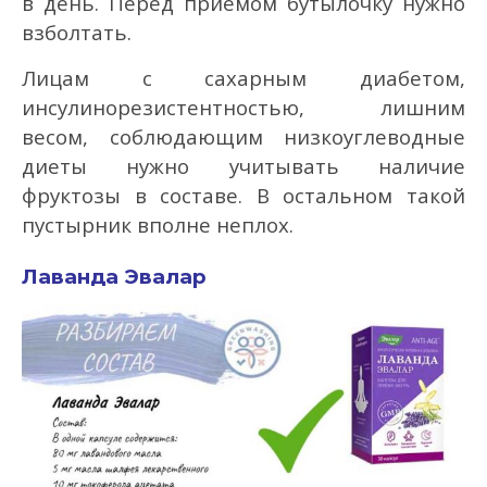
в день. Перед приёмом бутылочку нужно
взболтать.
Лицам с сахарным диабетом,
инсулинорезистентностью, лишним
весом, соблюдающим низкоуглеводные
диеты нужно учитывать наличие
фруктозы в составе. В остальном такой
пустырник вполне неплох.
Лаванда Эвалар