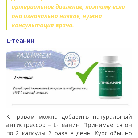
артериальное давление, поэтому если
оно изначально низкое, нужна
консультация врача.
L-теанин
К травам можно добавить натуральный
антистрессор – L-теанин. Принимается он
по 2 капсулы 2 раза в день. Курс обычно